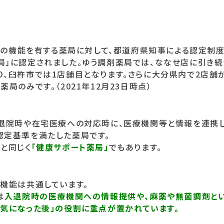
特定の機能を有する薬局に対して、都道府県知事による認定制度
局」に認定されました。ゆう調剤薬局では、ななせ店に引き続き
り、臼杵市では1店舗目となります。さらに大分県内で2店舗
局のみです。（2021年12月23日時点）
入退院時や在宅医療への対応時に、医療機関等と情報を連携し
認定基準を満たした薬局です。
と同じく
「健康サポート薬局」
でもあります。
局機能は共通しています。
は
入退院時の医療機関への情報提供や、麻薬や無菌調剤と
病気になった後」の役割に重点が置かれています。