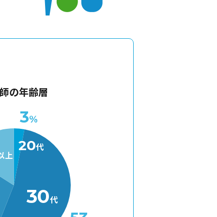
師の年齢層
3
%
20
代
以上
30
代