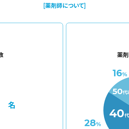
[薬剤師について]
数
薬剤
16
%
1
50
代
名
40
代
28
%