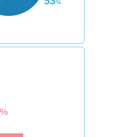
53
%
%