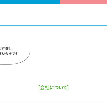
く在籍し、
すい会社です
[会社について]